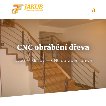
CNC obrábění dřeva
Úvod
—
Služby
— CNC obrábění dřeva