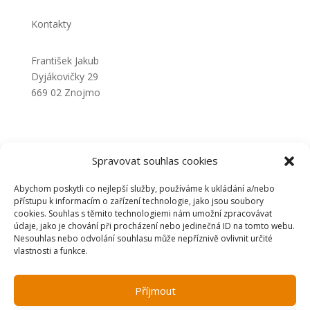
Kontakty
František Jakub
Dyjákovičky 29
669 02 Znojmo
+420 777 111 342
jakubschody@seznam.cz
Spravovat souhlas cookies
Abychom poskytli co nejlepší služby, používáme k ukládání a/nebo
© 2024 František Jakub |
Tvorba webových stránek:
přístupu k informacím o zařízení technologie, jako jsou soubory
NET boost
ve spolupráci s
WebUnite
cookies. Souhlas s těmito technologiemi nám umožní zpracovávat
údaje, jako je chování při procházení nebo jedinečná ID na tomto webu.
Nesouhlas nebo odvolání souhlasu může nepříznivě ovlivnit určité
Zásady zpracování osobních údajů
vlastnosti a funkce.
Příjmout